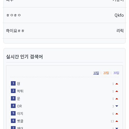
ㅎㅇㅎㅇ
Qkfo
하이요ㅎㅎ
리릭
실시간 인기 검색어
10일
20일
30일
원
1
1
먹튀
2
1
문
3
1
OR
4
3
이지
5
6
벳클
6
13
페이
7
1