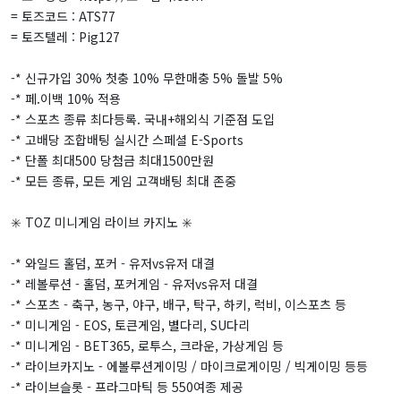
= 토즈코드 : ATS77
= 토즈텔레 : Pig127
-* 신규가입 30% 첫충 10% 무한매충 5% 돌발 5%
-* 페.이백 10% 적용
-* 스포츠 종류 최다등록. 국내+해외식 기준점 도입
-* 고배당 조합배팅 실시간 스페셜 E-Sports
-* 단폴 최대500 당첨금 최대1500만원
-* 모든 종류, 모든 게임 고객배팅 최대 존중
✳️ TOZ 미니게임 라이브 카지노 ✳️
-* 와일드 홀덤, 포커 - 유저vs유저 대결
-* 레볼루션 - 홀덤, 포커게임 - 유저vs유저 대결
-* 스포츠 - 축구, 농구, 야구, 배구, 탁구, 하키, 럭비, 이스포츠 등
-* 미니게임 - EOS, 토큰게임, 별다리, SU다리
-* 미니게임 - BET365, 로투스, 크라운, 가상게임 등
-* 라이브카지노 - 에볼루션게이밍 / 마이크로게이밍 / 빅게이밍 등등
-* 라이브슬롯 - 프라그마틱 등 550여종 제공