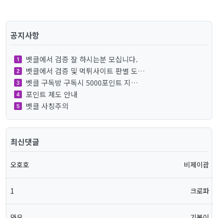
공지사항
벳클에서 검증 잘 하시는분 모십니다.
벳클에서 검증 및 먹튀사이트 판별 도…
벳클 구독방 구독시 5000포인트 지…
포인트 제도 안내
벳클 사칭주의
최신댓글
오호호
비제이괌
1
크로파
와우
기봉이