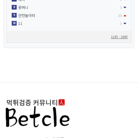
꽁머니
8
1
안전놀이터
9
25
11
10
5
11위 - 20위