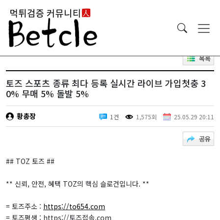
목록
토즈 스포츠 종류 최다 등록 실시간 라이브 가입첫충 3
0% 무매 5% 돌발 5%
황총장
1건
1,575회
25.05.29 20:11
공유
## TOZ 토즈 ##
** 신뢰, 안전, 혜택 TOZ의 핵심 슬로건입니다. **
= 토즈주소 :
https://to654.com
= 토즈평생 : https://토즈접속.com