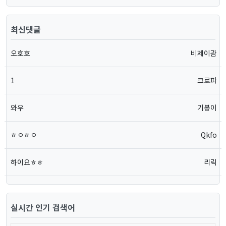
최신댓글
오호호
비제이괌
1
크로파
와우
기봉이
ㅎㅇㅎㅇ
Qkfo
하이요ㅎㅎ
리릭
실시간 인기 검색어