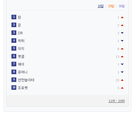
10일
20일
30일
원
1
1
문
2
2
OR
3
2
먹튀
4
1
이지
5
6
벳클
6
13
페이
7
1
꽁머니
8
1
안전놀이터
9
25
조로벳
10
5
11위 - 20위