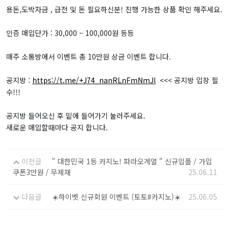
용돈,도박자금 , 급전 및 돈 필요하신분! 진행 가능한 상품 확인 해주세요.
인증 매입단가 : 30,000 ~ 100,000원 등등
매주 소통방에서 이벤트 총 10만원 상금 이벤트 합니다.
공지방 :
https://t.me/+J74_nanRLnFmNmJl
<<< 공지방 입장 필
수!!!
공지방 들어오신 후 밑에 들어가기 눌러주세요.
새로운 매입할때마다 공지 합니다.
이전글
" 대한민국 1등 카지노! 파라오계열 " 신규입플 / 가입
쿠폰3만원 / 무제재
25.06.11
다음글
☀️하이벳 신규회원 이벤트 (토토#카지노)☀️
25.06.05