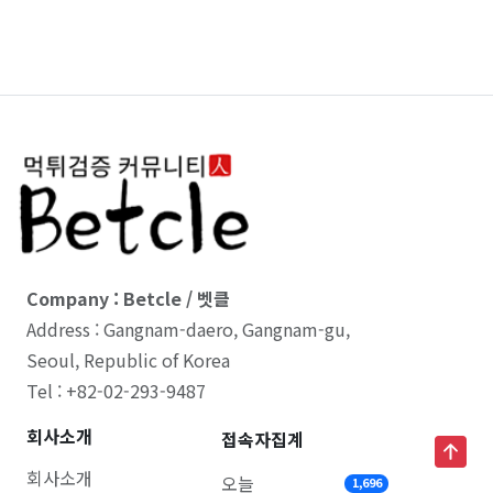
Company : Betcle / 벳클
Address : Gangnam-daero, Gangnam-gu,
Seoul, Republic of Korea
Tel : +82-02-293-9487
회사소개
접속자집계
회사소개
오늘
1,696