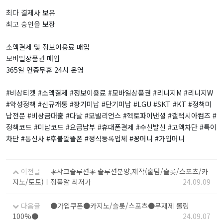
최다 결제사 보유
최고 승인율 보장
소액결제 및 정보이용료 매입
모바일상품권 매입
365일 연중무휴 24시 운영
#비상티켓 #소액결제 #정보이용료 #모바일상품권 #리니지M #리니지W
#악성정책 #신규개통 #장기미납 #단기미납 #LGU #SKT #KT #정책미
납전문 #비상금대출 #다날 #모빌리언스 #헥토파이낸셜 #갤럭시아컴즈 #
정책코드 #미납코드 #요금납부 #휴대폰결제 #수신발신 #고액차단 #특이
차단 #통신사 #후불알뜰폰 #정식등록업체 #꽁머니 #가입머니
이전글
☀️샤크솔루션☀️ 솔루션분양,제작(홀덤/슬롯/스포츠/카
지노/토토)ㅣ정품알 최저가
24.09.09
다음글
●가입쿠폰●카지노/슬롯/스포츠●무재제 롤링
100%●
24.09.07