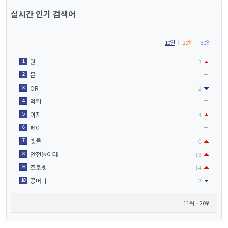
실시간 인기 검색어
10일
20일
30일
원
1
2
문
2
OR
3
2
먹튀
4
이지
5
4
페이
6
벳클
7
6
안전놀이터
8
13
조로벳
9
14
꽁머니
10
3
11위 - 20위