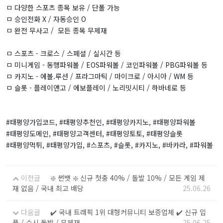
ㅁ 다양한 스포츠 종목 보유 / 단폴 가능
ㅁ 승인전화 X / 자동승인 O
ㅁ 완전 무사고 / 모든 종목 무제재
ㅁ 스포츠 - 크로스 / 스페셜 / 실시간 등
ㅁ 미니게임 - 동행파워볼 / EOS파워볼 / 코인파워볼 / PBG파워볼 등
ㅁ 카지노 - 에볼.루션 / 프라그마틱 / 마이크로 / 아시아 / WM 등
ㅁ 슬롯 - 플레이앤고 / 에보플레이 / 노리밋시티 / 하바네로 등
#태평양가입코드, #태평양추천인, #태평양카지노, #태평양파워볼
#태평양도메인, #태평양고객센터, #태평양토토, #태평양슬롯
#태평양먹튀, #태평양가입, #스포츠, #슬롯, #카지노, #바카라, #파워볼
이전글
❇️ 썬뱃 ❇️ 신규 첫충 40% / 돌발 10% / 모든 게임 제
재 없음 / 국내 최고 배당
25.06.26
다음글
✔️ 국내 트래픽 1위 대형커뮤니티 보증업체 ✔️ 신규 입
플 / 수시 돌발 / 무제재
25.06.25