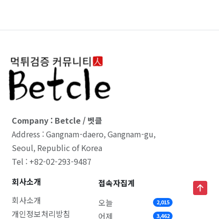
Company : Betcle / 벳클
Address : Gangnam-daero, Gangnam-gu,
Seoul, Republic of Korea
Tel : +82-02-293-9487
회사소개
접속자집계
회사소개
오늘
2,015
개인정보처리방침
어제
3,462