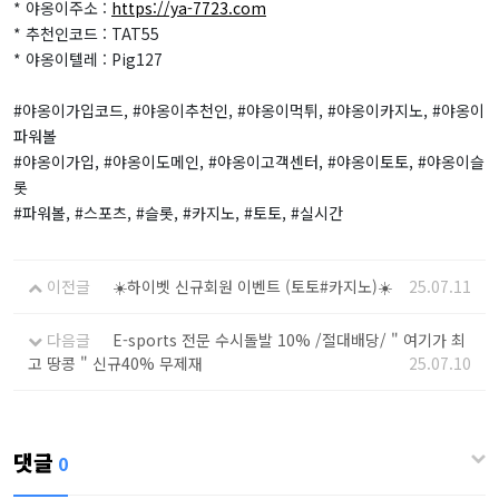
* 야옹이주소 :
https://ya-7723.com
* 추천인코드 : TAT55
* 야옹이텔레 : Pig127
#야옹이가입코드, #야옹이추천인, #야옹이먹튀, #야옹이카지노, #야옹이
파워볼
#야옹이가입, #야옹이도메인, #야옹이고객센터, #야옹이토토, #야옹이슬
롯
#파워볼, #스포츠, #슬롯, #카지노, #토토, #실시간
이전글
☀️하이벳 신규회원 이벤트 (토토#카지노)☀️
25.07.11
다음글
E-sports 전문 수시돌발 10% /절대배당/ " 여기가 최
고 땅콩 " 신규40% 무제재
25.07.10
댓글
0