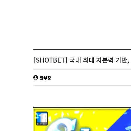
[SHOTBET] 국내 최대 자본력 기반
한부장