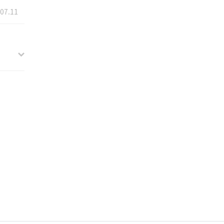
.07.11