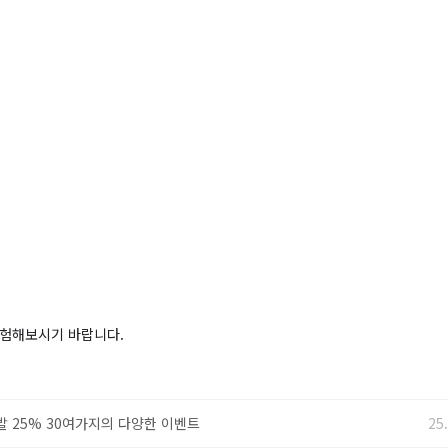
경험해보시기 바랍니다.
발 25% 30여가지의 다양한 이벤트
25