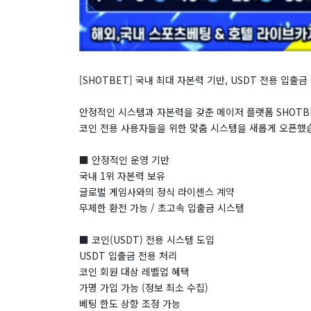
[SHOTBET] 국내 최대 자본력 기반, USDT 전용 입출
안정적인 시스템과 자본력을 갖춘 메이저 플랫폼 SHOTB
코인 전용 사용자들을 위한 맞춤 시스템을 새롭게 오픈했
■ 안정적인 운영 기반
국내 1위 자본력 보유
글로벌 게임사와의 정식 라이센스 계약
무제한 환전 가능 / 초고속 입출금 시스템
■ 코인(USDT) 전용 시스템 도입
USDT 입출금 전용 처리
코인 회원 대상 레벨업 혜택
가명 가입 가능 (정보 최소 수집)
베팅 한도 상향 조정 가능