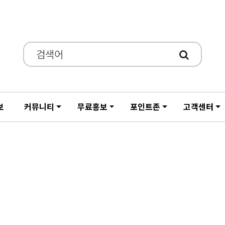
보
커뮤니티
무료홍보
포인트존
고객센터