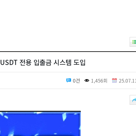
, USDT 전용 입출금 시스템 도입
0건
1,456회
25.07.1