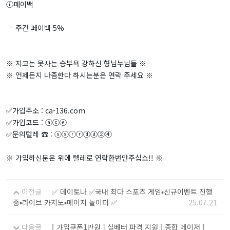
ⓘ페이백
└ 주간 페이백 5%
※ 지고는 못사는 승부욕 강하신 형님누님들 ※
※ 언제든지 나좀한다 하시는분은 연락 주세요 ※
✅가입주소 : ca-136.com
✅가입코드 : ⓐⓒⓔ
✅문의텔레 ☎ : ⓢⓢⓡⓡⓓⓓ②④
※ 가입하신분은 위에 텔레로 연락한번만주십쇼!! ※
이전글
✅ 데이토나 ✅국내 최다 스포츠 게임▪️신규이벤트 진행
중▪️라이브 카지노▪️메이저 놀이터 ✅
25.07.21
다음글
[ 가입쿠폰1만원 ] 실베터 파격 지원 [ 종합 메이저 ]