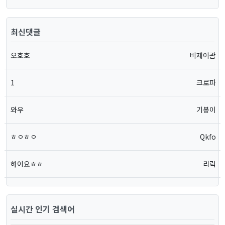
최신댓글
오호호
비제이괌
1
크로파
와우
기봉이
ㅎㅇㅎㅇ
Qkfo
하이요ㅎㅎ
리릭
실시간 인기 검색어