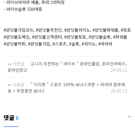
- 라이브바카라 에볼, 프라그마틱등
- 라이브슬롯 330여종
#반딧불가입코드, #반딧불추천인, #반딧불카지노, #반딧불파워볼, #토토
#반딧불도메인, #반딧불고객센터, #반딧불토토, #반딧불슬롯, #파워볼
#반딧불먹튀, #반딧불가입, #스포츠, #슬롯, #카지노, #바카라
이전글
고니가 추천하는 " 바이브 " 온라인홀덤, 온라인바둑이,
온라인맞고
24.09.11
다음글
" 이지벳 " 스포츠 100% 보너스쿠폰 ⚡️ 바카라 콤프제
공 ⚡️ 무한충전 보너스
24.09.11
댓글
0