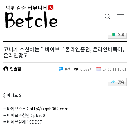
목록
고니가 추천하는 " 바이브 " 온라인홀덤, 온라인바둑이,
온라인맞고
진솔함
0건
6,167회
24.09.11 19:01
공유
$ 바이브 $
= 바이브주소 :
http://xqxb362.com
= 바이브추천인 : pbx00
= 바이브텔레 : SDDS7