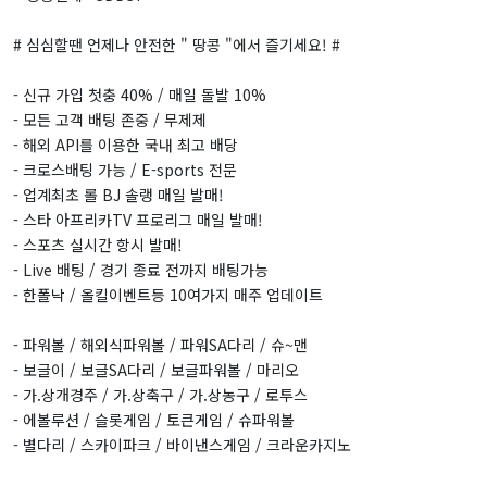
# 심심할땐 언제나 안전한 " 땅콩 "에서 즐기세요! #
- 신규 가입 첫충 40% / 매일 돌발 10%
- 모든 고객 배팅 존중 / 무제제
- 해외 API를 이용한 국내 최고 배당
- 크로스배팅 가능 / E-sports 전문
- 업계최초 롤 BJ 솔랭 매일 발매!
- 스타 아프리카TV 프로리그 매일 발매!
- 스포츠 실시간 항시 발매!
- Live 배팅 / 경기 종료 전까지 배팅가능
- 한폴낙 / 올킬이벤트등 10여가지 매주 업데이트
- 파워볼 / 해외식파워볼 / 파워SA다리 / 슈~맨
- 보글이 / 보글SA다리 / 보글파워볼 / 마리오
- 가.상개경주 / 가.상축구 / 가.상농구 / 로투스
- 에볼루션 / 슬롯게임 / 토큰게임 / 슈파워볼
- 별다리 / 스카이파크 / 바이낸스게임 / 크라운카지노