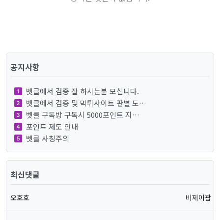
공지사항
벳클에서 검증 잘 하시는분 모십니다.
벳클에서 검증 및 먹튀사이트 판별 도…
벳클 구독방 구독시 5000포인트 지…
포인트 제도 안내
벳클 사칭주의
최신댓글
오호호
비제이괌