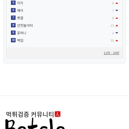
이지
5
6
페이
6
1
벳클
7
8
안전놀이터
8
23
꽁머니
9
2
백업
10
35
11위 - 20위