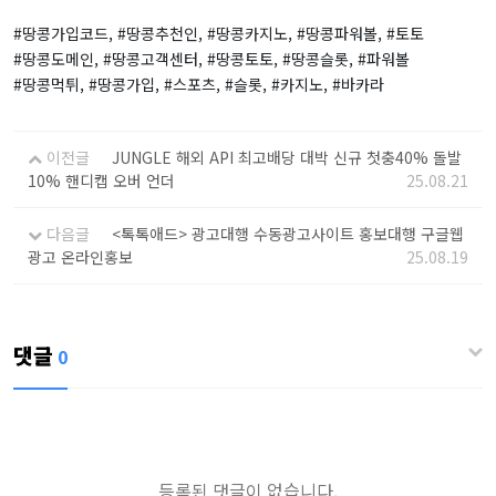
#땅콩가입코드, #땅콩추천인, #땅콩카지노, #땅콩파워볼, #토토
#땅콩도메인, #땅콩고객센터, #땅콩토토, #땅콩슬롯, #파워볼
#땅콩먹튀, #땅콩가입, #스포츠, #슬롯, #카지노, #바카라
이전글
JUNGLE 해외 API 최고배당 대박 신규 첫충40% 돌발
10% 핸디캡 오버 언더
25.08.21
다음글
<톡톡애드> 광고대행 수동광고사이트 홍보대행 구글웹
광고 온라인홍보
25.08.19
댓글
0
등록된 댓글이 없습니다.