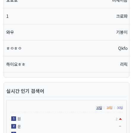
오호호
비제이괌
1
크로파
와우
기봉이
ㅎㅇㅎㅇ
Qkfo
하이요ㅎㅎ
리릭
실시간 인기 검색어
10일
20일
30일
원
1
2
문
2