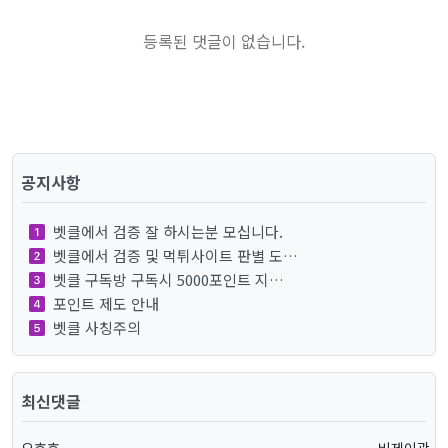
등록된 댓글이 없습니다.
공지사항
벳클에서 검증 잘 하시는분 모십니다.
벳클에서 검증 및 먹튀사이트 판별 도…
벳클 구독방 구독시 5000포인트 지…
포인트 제도 안내
벳클 사칭주의
최신댓글