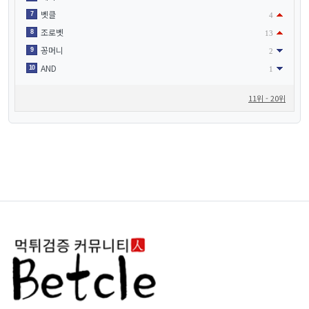
벳클
7
4
조로벳
8
13
꽁머니
9
2
AND
10
1
11위 - 20위