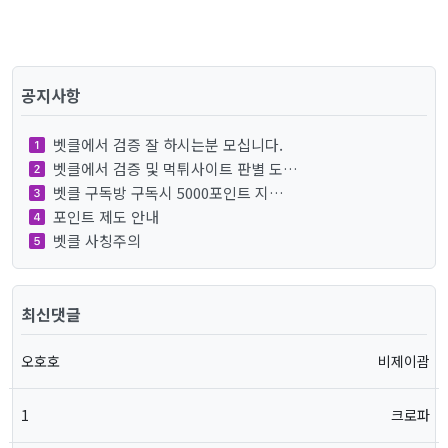
공지사항
벳클에서 검증 잘 하시는분 모십니다.
벳클에서 검증 및 먹튀사이트 판별 도…
벳클 구독방 구독시 5000포인트 지…
포인트 제도 안내
벳클 사칭주의
최신댓글
오호호
비제이괌
1
크로파