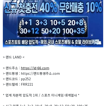
> 랜드 LAND <
> 랜드주소 :
https://ld-66.com
> 랜드평생 : https://랜드평생주소.com
> 랜드코드 : pp252
> 랜드텔레 : FRR221
* 업계 자본력 압도적 1위 / 스포츠 미니게임 대계열사 *
> 신규 입플 1+1, 3+3, 10+5, 20+8, 30+12, 50+20, 100+35