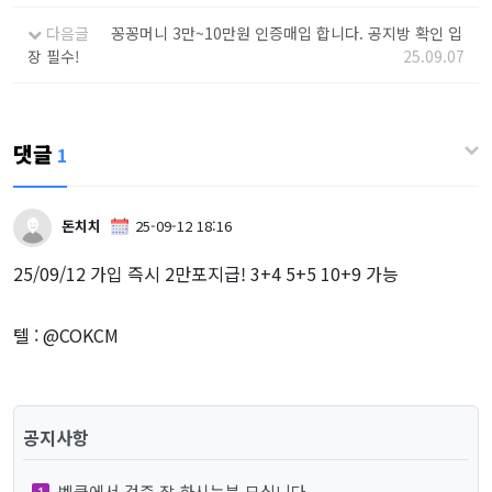
다음글
꽁꽁머니 3만~10만원 인증매입 합니다. 공지방 확인 입
장 필수!
25.09.07
댓글
1
돈치치
25-09-12 18:16
25/09/12 가입 즉시 2만포지급! 3+4 5+5 10+9 가능
텔 : @COKCM
공지사항
벳클에서 검증 잘 하시는분 모십니다.