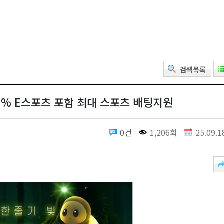
검색목록
0% E스포츠 포함 최대 스포츠 배팅지원
0건
1,206회
25.09.1