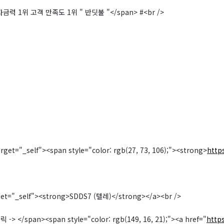
국내 자금력 1위 고객 만족도 1위 " 반딧불 "</span> #<br />
rget="_self"><span style="color: rgb(27, 73, 106);"><strong>
http
et="_self"><strong>SDDS7 (텔레)</strong></a><br />
릭 -> </span><span style="color: rgb(149, 16, 21);"><a href="
https