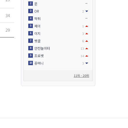
문
2
OR
3
2
34
먹튀
4
페이
5
1
29
이지
6
3
벳클
7
6
안전놀이터
8
13
조로벳
9
14
꽁머니
10
3
11위 - 20위