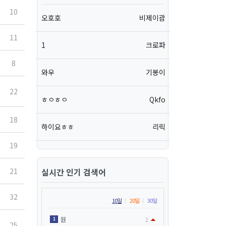
10
오호호
비제이괌
11
1
크로파
8
와우
기봉이
22
ㅎㅇㅎㅇ
Qkfo
18
하이요ㅎㅎ
리릭
19
21
실시간 인기 검색어
32
10일
20일
30일
원
1
2
25