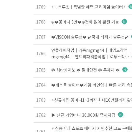
1769
⭐ [ 크루벳 ] 특별한 혜택 프리미엄 놀이터⭐
1768
❄️❤️꽁머니 3만❤️❄️전화 없이 환전 가능
1767
❤️VISCON 솔루션❤️ ✔️국내 최저가 솔루션✔️
인플레이작업│카톡mgmg44│네임드작업
1766
mgmg44 │엔트리파워볼작업│로투스작…
1765
☘️ 치타카지노 ☘️ 절대안전 ☘️ 무제재 ☘️
1764
❤️베스트 놀이터❤️게임 라인업과 빠른 처리 속
1763
⭐️신규가입 꽁머니1~3까지 최대10만원까지 환전
1762
▶️ 신규 가입머니 30,000원 즉시지급
⚡️ 신용거래 스포츠 메이저 지인추천 코드 구매
1761