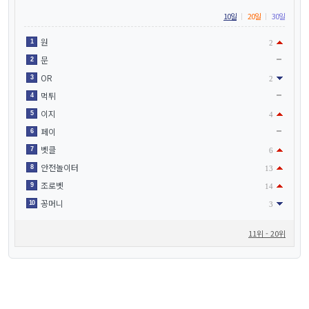
10일
20일
30일
원
1
2
문
2
OR
3
2
먹튀
4
이지
5
4
페이
6
벳클
7
6
안전놀이터
8
13
조로벳
9
14
꽁머니
10
3
11위 - 20위