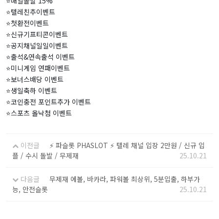
⭐️매일돌발 15%
⭐️텔레친추이벤트
⭐️첫환전이벤트
⭐️신규기프티콘이벤트
⭐️공지채널일일이벤트
⭐️출석&연속출석 이벤트
⭐️미니게임 연패이벤트
⭐️보너스배당 이벤트
⭐️생일축하 이벤트
⭐️코인충전 포인트추가 이벤트
⭐️스포츠 올낙첨 이벤트
이전글
⚡️ 파슬롯 PHASLOT ⚡️ 텔레 채널 입장 2만원 / 신규 입
플 / 수시 돌발 / 무제재
25.10.21
다음글
무제재 에볼, 바카라, 파워볼 최상위, 5분입출, 하부가
능, 안전슬롯
25.10.21