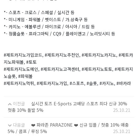
*- 스포츠 - 크로스 / 스페셜 / 실시간 등
*- 미니게임 - 파워볼 / 벳이스트 / 가.상축구 등
*- 카지노 - 에볼루션 / 마이크로 / 아시아 / 드림 등
*- 정품슬롯 - 프라그마틱 / CQ9 / 플레이앤고 / 노리밋시티 등
#제트카지노가입코드, #제트카지노추천인, #제트카지노카지노, #제트카
지노파워볼, #토토
#제트카지노도메인, #제트카지노고객센터, #제트카지노토토, #제트카지
노슬롯, #파워볼
#제트카지노먹튀, #제트카지노가입, #스포츠, #슬롯, #카지노, #바카라
이전글
실시간 토즈 E-Sports 고배당 스포츠 최다 신규 30%
첫충 10% 돌발 5%
25.10.21
다음글
❤️ 파라존 PARAZONE ❤️ 신규 입플 / 첫충 10% 매충
5% / 콤프 / 루징 5%
25.10.21