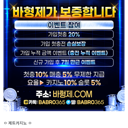
ㅇ 제트카지노 ㅇ