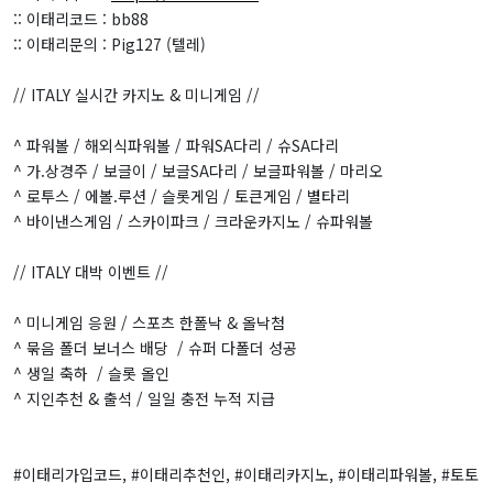
:: 이태리코드 : bb88
:: 이태리문의 : Pig127 (텔레)
// ITALY 실시간 카지노 & 미니게임 //
^ 파워볼 / 해외식파워볼 / 파워SA다리 / 슈SA다리
^ 가.상경주 / 보글이 / 보글SA다리 / 보글파워볼 / 마리오
^ 로투스 / 에볼.루션 / 슬롯게임 / 토큰게임 / 별타리
^ 바이낸스게임 / 스카이파크 / 크라운카지노 / 슈파워볼
// ITALY 대박 이벤트 //
^ 미니게임 응원 / 스포츠 한폴낙 & 올낙첨
^ 묶음 폴더 보너스 배당 / 슈퍼 다폴더 성공
^ 생일 축하 / 슬롯 올인
^ 지인추천 & 출석 / 일일 충전 누적 지급
#이태리가입코드, #이태리추천인, #이태리카지노, #이태리파워볼, #토토