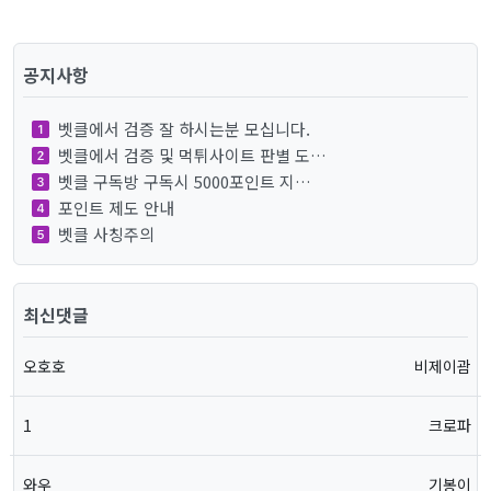
공지사항
벳클에서 검증 잘 하시는분 모십니다.
벳클에서 검증 및 먹튀사이트 판별 도…
벳클 구독방 구독시 5000포인트 지…
포인트 제도 안내
벳클 사칭주의
최신댓글
오호호
비제이괌
1
크로파
와우
기봉이