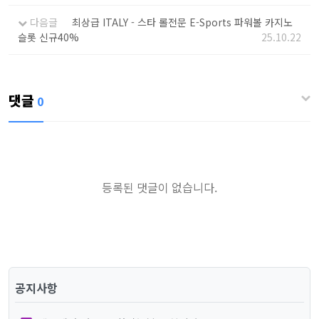
다음글
최상급 ITALY - 스타 롤전문 E-Sports 파워볼 카지노
슬롯 신규40%
25.10.22
댓글
0
등록된 댓글이 없습니다.
공지사항