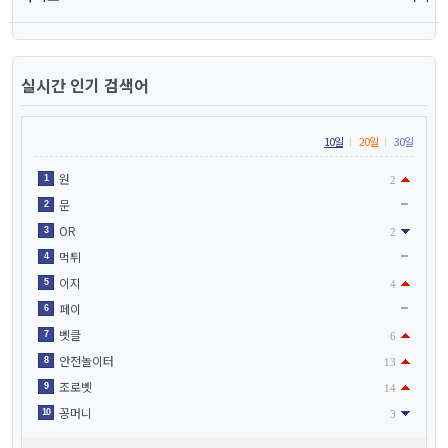
실시간 인기 검색어
10일
20일
30일
원
1
2
문
2
OR
3
2
먹튀
4
이지
5
4
페이
6
벳클
7
6
안전놀이터
8
13
조로벳
9
14
꽁머니
10
3