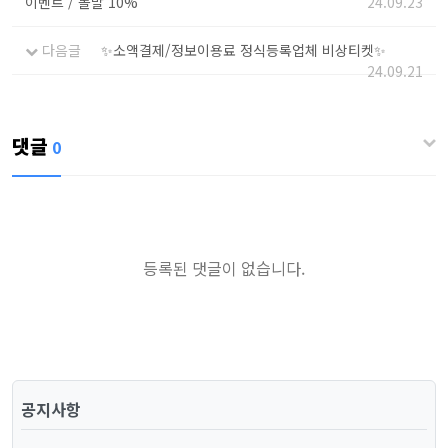
이벤트 / 돌발 10%
24.09.23
다음글
✨소액결제/정보이용료 정식등록업체 비상티켓✨
24.09.21
댓글
0
등록된 댓글이 없습니다.
공지사항