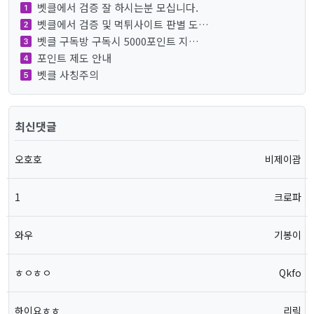
벳클에서 검증 잘 하시는분 모십니다.
벳클에서 검증 및 먹튀사이트 판별 도…
벳클 구독방 구독시 5000포인트 지…
포인트 제도 안내
벳클 사칭주의
최신댓글
오호호
비제이괌
1
크로파
와우
기봉이
ㅎㅇㅎㅇ
Qkfo
하이요ㅎㅎ
리릭