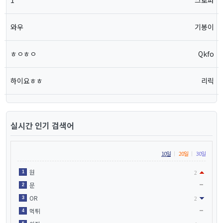
와우
기봉이
ㅎㅇㅎㅇ
Qkfo
하이요ㅎㅎ
리릭
실시간 인기 검색어
10일
20일
30일
원
1
2
문
2
OR
3
2
먹튀
4