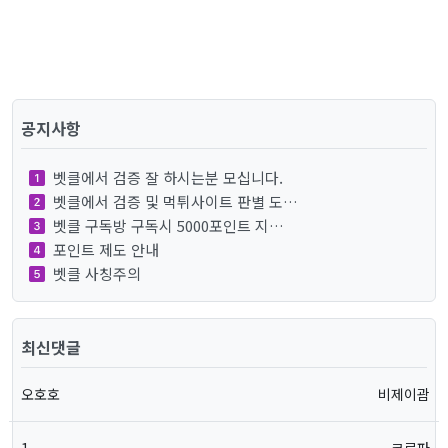
공지사항
벳클에서 검증 잘 하시는분 모십니다.
벳클에서 검증 및 먹튀사이트 판별 도…
벳클 구독방 구독시 5000포인트 지…
포인트 제도 안내
벳클 사칭주의
최신댓글
오호호
비제이괌
1
크로파