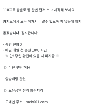
110프로 출발로 쨉 한번 던져 보고 시작해 보세요.
카지노에서 모두 이겨서 나갈수 있도록 힘 닿는데 까지
돕겠습니다. 감사합니다.
- 승인 전화 X
- 매일 매일 첫 충전 10% 지급
※ 단! 당일 환전이 있을 시 미지급 ※
▷ 마틴 루틴 허용
- 양방배팅 관련
▷ 보유금액 전액 회수처리
- 도메인 주소 : meb001.com