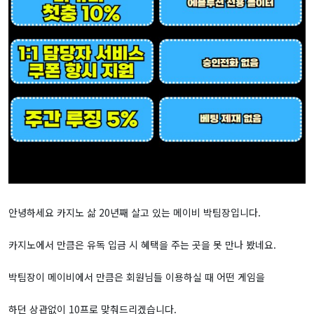
안녕하세요 카지노 삶 20년째 살고 있는 메이비 박팀장입니다.
카지노에서 만큼은 유독 입금 시 혜택을 주는 곳을 못 만나 봤네요.
박팀장이 메이비에서 만큼은 회원님들 이용하실 때 어떤 게임을
하던 상관없이 10프로 맞춰드리겠습니다.