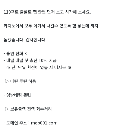
110프로 출발로 쨉 한번 던져 보고 시작해 보세요.
카지노에서 모두 이겨서 나갈수 있도록 힘 닿는데 까지
돕겠습니다. 감사합니다.
- 승인 전화 X
- 매일 매일 첫 충전 10% 지급
※ 단! 당일 환전이 있을 시 미지급 ※
▷ 마틴 루틴 허용
- 양방배팅 관련
▷ 보유금액 전액 회수처리
- 도메인 주소 : meb001.com