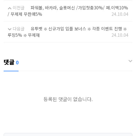
이전글
파워볼, 바카라, 슬롯머신 /가입첫충30%/ 페.이백10%
/ 무제제 무한매5%
24.10.04
다음글
유투벳 ❇️ 신규가입 입플 보너스 ❇️ 각종 이벤트 진행 ❇️
루징5% ❇️ 무제재
24.10.04
댓글
0
등록된 댓글이 없습니다.