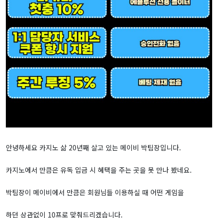
안녕하세요 카지노 삶 20년째 살고 있는 메이비 박팀장입니다.
카지노에서 만큼은 유독 입금 시 혜택을 주는 곳을 못 만나 봤네요.
박팀장이 메이비에서 만큼은 회원님들 이용하실 때 어떤 게임을
하던 상관없이 10프로 맞춰드리겠습니다.