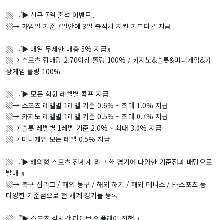
▒ 『▶ 신규 7일 출석 이벤트 』
▒→ 가입일 기준 7일안에 3일 출석시 치킨 기프티콘 지급
▒ 『▶ 매일 무제한 매충 5% 지급』
▒→ 스포츠 합배당 2.70이상 롤링 100% / 카지노&슬롯&미니게임&가
상게임 롤링 100%
▒ 『▶ 모든 회원 레벨별 콤프 지급』
▒→ 스포츠 레벨별 1레벨 기준 0.6% ~ 최대 1.0% 지급
▒→ 카지노 레벨별 1레벨 기준 0.5% ~ 최대 0.7% 지급
▒→ 슬롯 레벨별 1레벨 기준 2.0% ~ 최대 3.0% 지급
▒→ 미니게임 모든 레벨 0.5% 지급
▒ 『▶ 해외형 스포츠 전세계 리그 한 경기에 다양한 기준점과 배당으로
발매 』
▒→ 축구 잡리그 / 해외 농구 / 해외 하키 / 해외 테니스 / E-스포츠 등
다양한 기준점으로 전 세계 경기들 등록
▒ 『▶ 스포츠 실시간 라이브 인플레이 진행 』