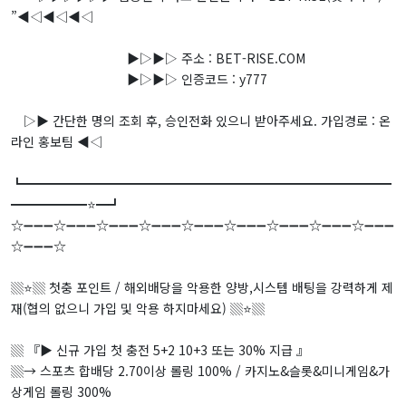
”◀◁◀◁◀◁
▶▷▶▷ 주소 : BET-RISE.COM
▶▷▶▷ 인증코드 : y777
▷▶ 간단한 명의 조회 후, 승인전화 있으니 받아주세요. 가입경로 : 온
라인 홍보팀 ◀◁
┗━━━━━━━━━━━━━━━━━━━━━━━━━━━━━
━━━━━━⭐️━┛
☆➖➖➖☆➖➖➖☆➖➖➖☆➖➖➖☆➖➖➖☆➖➖➖☆➖➖➖☆➖➖➖☆➖➖➖
☆➖➖➖☆
▒⭐️▒ 첫충 포인트 / 해외배당을 악용한 양방,시스템 배팅을 강력하게 제
재(협의 없으니 가입 및 악용 하지마세요) ▒⭐️▒
▒ 『▶ 신규 가입 첫 충전 5+2 10+3 또는 30% 지급 』
▒→ 스포츠 합배당 2.70이상 롤링 100% / 카지노&슬롯&미니게임&가
상게임 롤링 300%