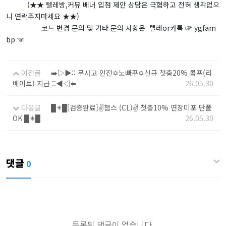
(★★ 텔레방,커뮤 베너 입점 제안 상담은 극혐하고 전혀 생각없으
니 연락주지마세요 ★★)
코드 변경 문의 및 기타 문의 사항은 텔레or카톡 ☞ ygfam
bp ☜
이전글
➡️▷▶:: 무사고 안전✡️노빠꾸✡️신규 첫충20% 콤프(리
베이트) 지급 ::◀◁⬅️
26.05.30
다음글
█✴️█[검증완료]✌️챔스 (CL)✌️ 첫충10% 연장미포 단폴
OK █✴️█
26.05.30
댓글
0
등록된 댓글이 없습니다.