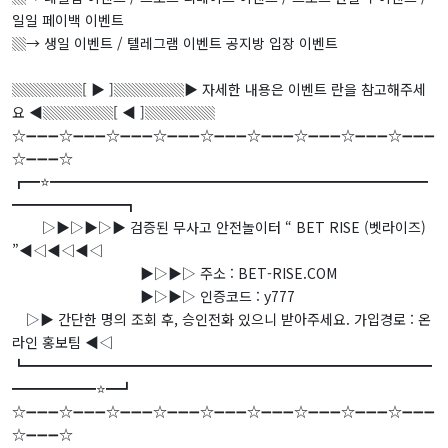
일일 페이백 이벤트
▒→ 생일 이벤트 / 텔레그램 이벤트 공지방 입장 이벤트
▒▒▒▒▒[ ▶ ]▒▒▒▒▒▶ 자세한 내용은 이벤트 란을 참고해주세
요 ◀▒▒▒▒▒[ ◀ ]▒▒▒▒▒
☆➖➖➖☆➖➖➖☆➖➖➖☆➖➖➖☆➖➖➖☆➖➖➖☆➖➖➖☆➖➖➖☆➖➖➖
☆➖➖➖☆
┏━⭐️━━━━━━━━━━━━━━━━━━━━━━━━━━━
━━━━━━━━┓
▷▶▷▶▷▶ 검증된 무사고 안전놀이터 “ BET RISE (벳라이즈)
”◀◁◀◁◀◁
▶▷▶▷ 주소 : BET-RISE.COM
▶▷▶▷ 인증코드 : y777
▷▶ 간단한 명의 조회 후, 승인전화 있으니 받아주세요. 가입경로 : 온
라인 홍보팀 ◀◁
┗━━━━━━━━━━━━━━━━━━━━━━━━━━━━━
━━━━━━⭐️━┛
☆➖➖➖☆➖➖➖☆➖➖➖☆➖➖➖☆➖➖➖☆➖➖➖☆➖➖➖☆➖➖➖☆➖➖➖
☆➖➖➖☆