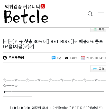
목록
[✅[✅]신규 첫충 30%✨[[ BET RISE ]]✨ 매충5% 콤프
(요율)지급[✅[✅]
우루룻까뀽
0건
148회
26.05.30 04:00
공유
☆➖➖➖☆➖➖➖☆➖➖➖☆➖➖➖☆➖➖➖☆➖➖➖☆➖➖➖☆➖➖➖☆➖➖➖
☆➖➖➖☆
┏━⭐️━━━━━━━━━━━━━━━━━━━━━━━━━━━
━━━━━━━━┓
▷▶▷▶▷▶ 검증된 무사고 안전놀이터 “ BET RISE(벳라이즈)