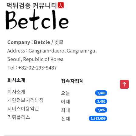
Company : Betcle / 벳클
Address : Gangnam-daero, Gangnam-gu,
Seoul, Republic of Korea
Tel : +82-02-293-9487
회사소개
접속자집계
회사소개
오늘
2,488
개인정보처리방침
어제
3,462
서비스이용약관
최대
7,892
먹튀폴리스
전체
1,783,609