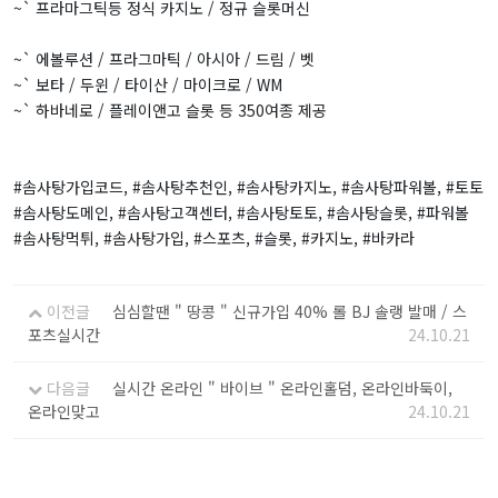
~` 프라마그틱등 정식 카지노 / 정규 슬롯머신
~` 에볼루션 / 프라그마틱 / 아시아 / 드림 / 벳
~` 보타 / 두윈 / 타이산 / 마이크로 / WM
~` 하바네로 / 플레이앤고 슬롯 등 350여종 제공
#솜사탕가입코드, #솜사탕추천인, #솜사탕카지노, #솜사탕파워볼, #토토
#솜사탕도메인, #솜사탕고객센터, #솜사탕토토, #솜사탕슬롯, #파워볼
#솜사탕먹튀, #솜사탕가입, #스포츠, #슬롯, #카지노, #바카라
이전글
심심할땐 " 땅콩 " 신규가입 40% 롤 BJ 솔랭 발매 / 스
포츠실시간
24.10.21
다음글
실시간 온라인 " 바이브 " 온라인홀덤, 온라인바둑이,
온라인맞고
24.10.21