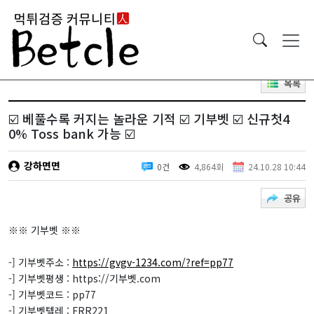
목록
☑️ 베풀수록 커지는 놀라운 기적 ☑️ 기부벳 ☑️ 신규첫4
0% Toss bank 가능 ☑️
강하면면
0건
4,864회
24.10.28 10:44
공유
※※ 기부벳 ※※
-] 기부벳주소 :
https://gvgv-1234.com/?ref=pp77
-] 기부벳평생 : https://기부벳.com
-] 기부벳코드 : pp77
-] 기부벳텔레 : FRR221