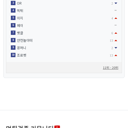
OR
3
2
먹튀
4
이지
5
4
페이
6
벳클
7
6
안전놀이터
8
13
꽁머니
9
2
조로벳
10
13
11위 - 20위