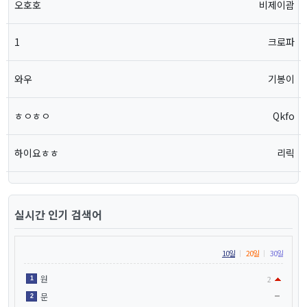
오호호
비제이괌
1
크로파
와우
기봉이
ㅎㅇㅎㅇ
Qkfo
하이요ㅎㅎ
리릭
실시간 인기 검색어
10일
20일
30일
원
1
2
문
2