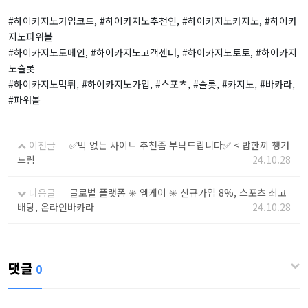
#하이카지노가입코드, #하이카지노추천인, #하이카지노카지노, #하이카
지노파워볼
#하이카지노도메인, #하이카지노고객센터, #하이카지노토토, #하이카지
노슬롯
#하이카지노먹튀, #하이카지노가입, #스포츠, #슬롯, #카지노, #바카라,
#파워볼
이전글
✅먹 없는 사이트 추천좀 부탁드립니다✅ < 밥한끼 챙겨
드림
24.10.28
다음글
글로벌 플랫폼 ✳️ 엠케이 ✳️ 신규가입 8%, 스포츠 최고
배당, 온라인바카라
24.10.28
댓글
0