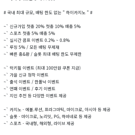
# 국내 최대 규모, 배팅 한도 없는 " 하이카지노 " #
~` 신규가입 첫충 20% 첫충 10% 매충 5%
~` 스포츠 첫충 5% 매충 5%
~` 실시간 콤프 이벤트 0.2% ~ 0.8%
~` 루징 5% / 모든 배팅 무제재
~` 빠른 충&환 / 슬롯 최대 배팅 한도 무제한
~` 럭키휠 이벤트 (최대 100만원 쿠폰 지급)
~` 가을 신규 정착 이벤트
~` 출석 이벤트 / 한폴낙 이벤트
~` 연패 이벤트 / 후기 이벤트
~` 지인 추천 등 다양한 이벤트 제공
~` 카지노 - 에볼.루션, 프라그마틱, 마이크로, 아시아 등 제공
~` 슬롯 - 마이크로, 노리밋, PG, 하바네로 등 제공
~` 스포츠 - 국내형, 해외형, 라이브 제공