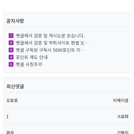
공지사항
벳클에서 검증 잘 하시는분 모십니다.
벳클에서 검증 및 먹튀사이트 판별 도…
벳클 구독방 구독시 5000포인트 지…
포인트 제도 안내
벳클 사칭주의
최신댓글
오호호
비제이괌
1
크로파
와우
기봉이