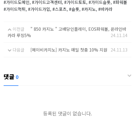
#가이드도메인, #가이드고객센터, #가이드토토, #가이드슬롯, #파워볼
#가이드먹튀, #가이드가입, #스포츠, #슬롯, #카지노, #바카라
이전글
" 850 카지노 " 고배당인플레이, EOS파워볼, 온라인바
카라 루징5%
24.11.14
다음글
[메이비카지노] 카지노 매일 첫충 10% 지원
24.11.13
댓글
0
등록된 댓글이 없습니다.