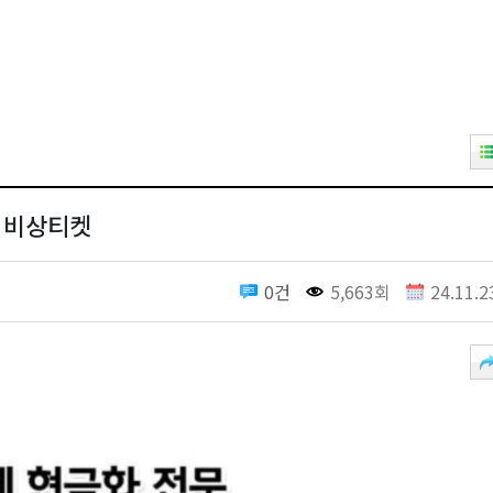
 비상티켓
0건
5,663회
24.11.2