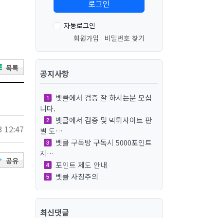
자동로그인
회원가입
비밀번호 찾기
목록
공지사항
벳클에서 검증 잘 하시는분 모십
니다.
벳클에서 검증 및 먹튀사이트 판
3 12:47
별 도…
벳클 구독방 구독시 5000포인트
지…
공유
포인트 제도 안내
벳클 사칭주의
최신댓글