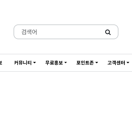
보
커뮤니티
무료홍보
포인트존
고객센터