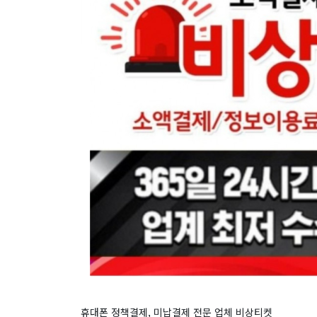
휴대폰 정책결제, 미납결제 전문 업체 비상티켓