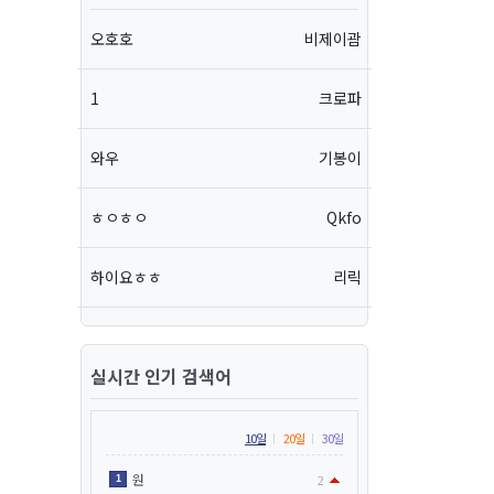
오호호
비제이괌
1
크로파
와우
기봉이
ㅎㅇㅎㅇ
Qkfo
하이요ㅎㅎ
리릭
실시간 인기 검색어
10일
20일
30일
원
1
2