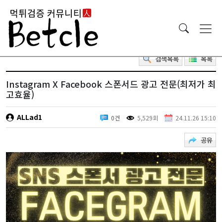
검색목록
목록
Instagram X Facebook 스폰서드 광고 전문(최저가 최
고효율)
ALLad1
0건
5,529회
24.11.26 15:10
공유