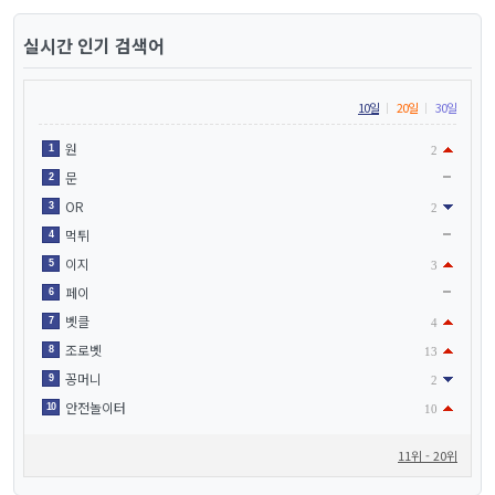
실시간 인기 검색어
10일
20일
30일
원
1
2
문
2
OR
3
2
먹튀
4
이지
5
3
페이
6
벳클
7
4
조로벳
8
13
꽁머니
9
2
안전놀이터
10
10
11위 - 20위