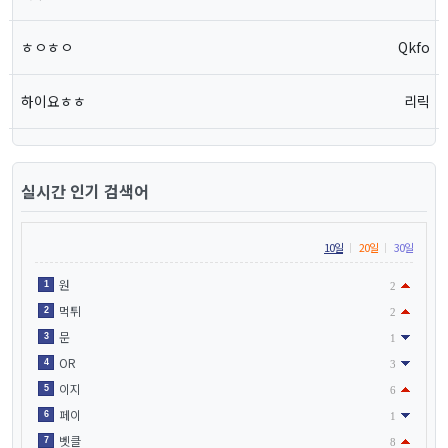
ㅎㅇㅎㅇ
Qkfo
하이요ㅎㅎ
리릭
실시간 인기 검색어
10일
20일
30일
원
1
2
먹튀
2
2
문
3
1
OR
4
3
이지
5
6
페이
6
1
벳클
7
8