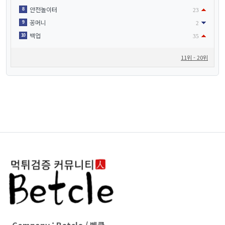
안전놀이터
8
23
꽁머니
9
2
백업
10
35
11위 - 20위