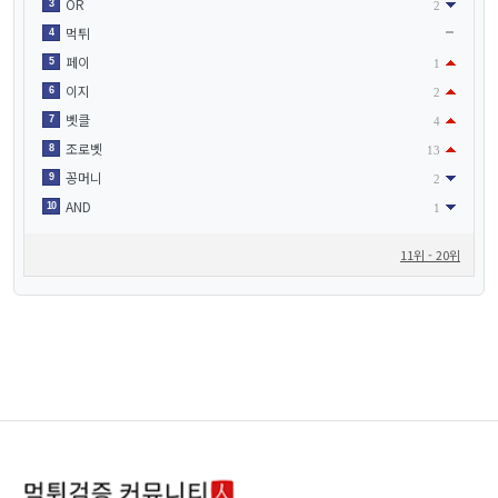
OR
3
2
먹튀
4
페이
5
1
이지
6
2
벳클
7
4
조로벳
8
13
꽁머니
9
2
AND
10
1
11위 - 20위