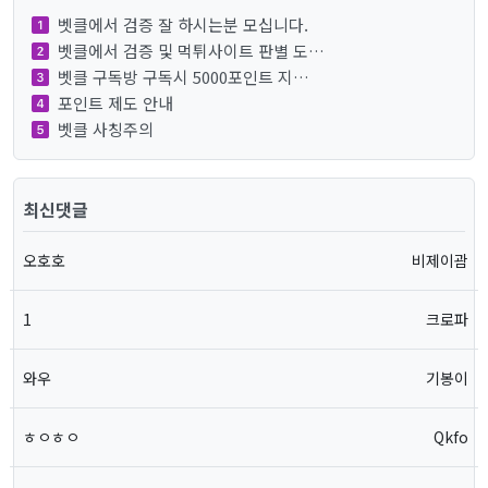
벳클에서 검증 잘 하시는분 모십니다.
벳클에서 검증 및 먹튀사이트 판별 도…
벳클 구독방 구독시 5000포인트 지…
포인트 제도 안내
벳클 사칭주의
최신댓글
오호호
비제이괌
1
크로파
와우
기봉이
ㅎㅇㅎㅇ
Qkfo