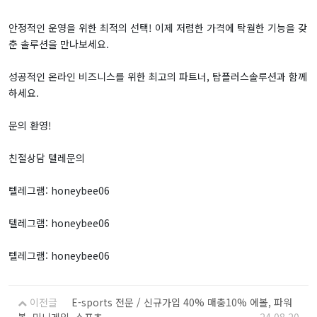
안정적인 운영을 위한 최적의 선택! 이제 저렴한 가격에 탁월한 기능을 갖
춘 솔루션을 만나보세요.
성공적인 온라인 비즈니스를 위한 최고의 파트너, 탑플러스솔루션과 함께
하세요.
문의 환영!
친절상담 텔레문의
텔레그램: honeybee06
텔레그램: honeybee06
텔레그램: honeybee06
이전글
E-sports 전문 / 신규가입 40% 매충10% 에볼, 파워