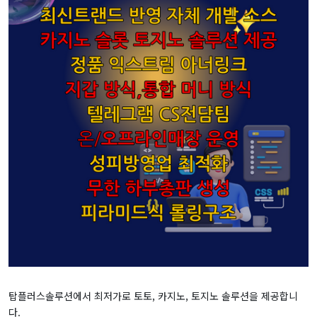
탑플러스솔루션에서 최저가로 토토, 카지노, 토지노 솔루션을 제공합니
다.