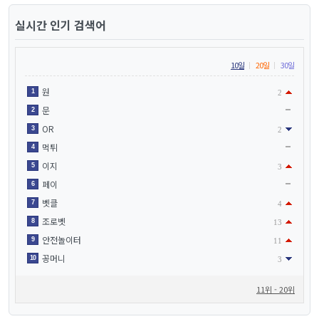
실시간 인기 검색어
10일
20일
30일
원
1
2
문
2
OR
3
2
먹튀
4
이지
5
3
페이
6
벳클
7
4
조로벳
8
13
안전놀이터
9
11
꽁머니
10
3
11위 - 20위