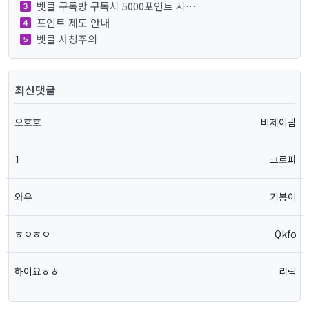
벳클 구독방 구독시 5000포인트 지…
포인트 제도 안내
벳클 사칭주의
최신댓글
오호호
비제이괌
1
크로파
와우
기봉이
ㅎㅇㅎㅇ
Qkfo
하이요ㅎㅎ
리릭