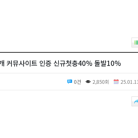
여개 커뮤사이트 인증 신규첫충40% 돌발10%
0건
2,850회
25.01.1