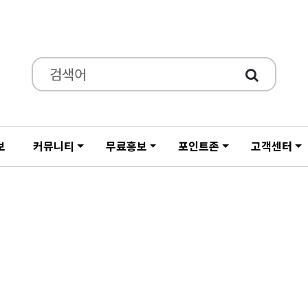
보
커뮤니티
무료홍보
포인트존
고객센터