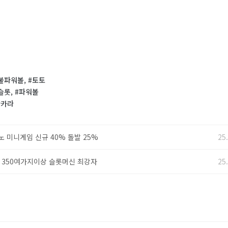
불파워볼, #토토
슬롯, #파워볼
바카라
 미니게임 신규 40% 돌발 25%
25
급 350여가지이상 슬롯머신 최강자
25