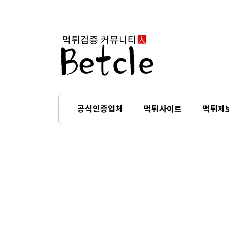
공식인증업체
먹튀사이트
먹튀제