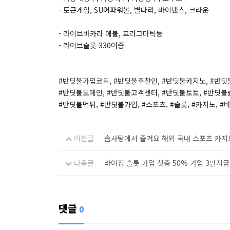
- 토큰게임, SU어파워볼, 별다리, 바이낸스, 크라운
- 라이브바카라 에볼, 프라그마틱등
- 라이브슬롯 330여종
#반딧불가입코드, #반딧불추천인, #반딧불카지노, #반딧
#반딧불도메인, #반딧불고객센터, #반딧불토토, #반딧불
#반딧불먹튀, #반딧불가입, #스포츠, #슬롯, #카지노, #
이전글
솜사탕에서 즐겨요 해외 국내 스포츠 카지노
다음글
라이징 슬롯 가입 첫충 50% 가입 3만지
댓글
0