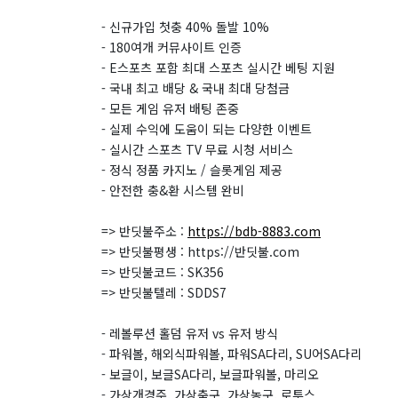
- 신규가입 첫충 40% 돌발 10%
- 180여개 커뮤사이트 인증
- E스포츠 포함 최대 스포츠 실시간 베팅 지원
- 국내 최고 배당 & 국내 최대 당첨금
- 모든 게임 유저 배팅 존중
- 실제 수익에 도움이 되는 다양한 이벤트
- 실시간 스포츠 TV 무료 시청 서비스
- 정식 정품 카지노 / 슬롯게임 제공
- 안전한 충&환 시스템 완비
=> 반딧불주소 :
https://bdb-8883.com
=> 반딧불평생 : https://반딧불.com
=> 반딧불코드 : SK356
=> 반딧불텔레 : SDDS7
- 레볼루션 홀덤 유저 vs 유저 방식
- 파워볼, 해외식파워볼, 파워SA다리, SU어SA다리
- 보글이, 보글SA다리, 보글파워볼, 마리오
- 가상개경주, 가상축구, 가상농구, 로투스