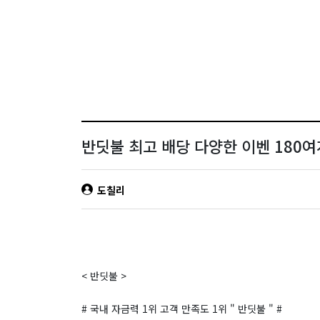
반딧불 최고 배당 다양한 이벤 180
도칠리
< 반딧불 >
# 국내 자금력 1위 고객 만족도 1위 " 반딧불 " #