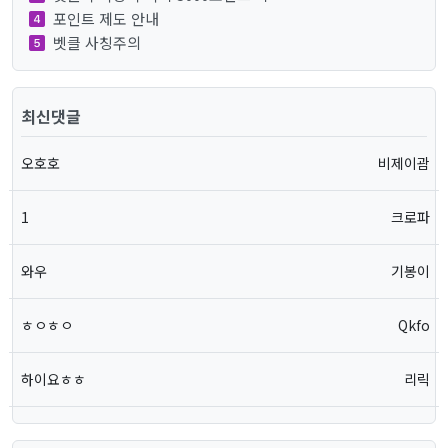
포인트 제도 안내
벳클 사칭주의
최신댓글
오호호
비제이괌
1
크로파
와우
기봉이
ㅎㅇㅎㅇ
Qkfo
하이요ㅎㅎ
리릭