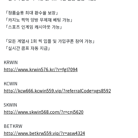
「정품슬롯 최대 환수율 보장」
「카지노 찍먹 양방 무제재 베팅 가능」
「스포츠 인게임 캐시아웃 가능」
「모든 계열사 1회 씩 입플 및 가입쿠폰 참여 가능」
「실시간 콤프 자동 지급」
KRWIN
http://www.krwin576.kr/?r=fgl7094
KCWIN
http://kcw666.kcwin559.vip/?referralCode=xgs8592
SKWIN
http://www.skwin568.com/?r=cnj5620
BETKRW
http://www.betkrw559.vip/?r=asw4324