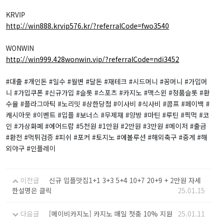
KRVIP
http://win888.krvip576.kr/?referralCode=fwo3540
WONWIN
http://win999.428wonwin.vip/?referralCode=ndi3452
#대출 #개인돈 #일수 #월변 #달돈 #재테크 #시드머니 #꽁머니 #가입머
니 #가입쿠폰 #신규가입 #슬롯 #스포츠 #카지노 #맥스윈 #정품슬롯 #환
수율 #플라그마틱 #노리밋 #상한당첨 #이사비 #식사비 #콤프 #페이백 #
캐시아웃 #이벤트 #입플 #보너스 #무제재 #양방 #마틴 #루틴 #찍먹 #코
인 #가상화폐 #에어드랍 #5천원 #1만원 #2만원 #3만원 #메이저 #출금
#환전 #먹튀검증 #피쉬 #포커 #토지노 #에볼루션 #해외축구 #중계 #해
외야구 #인플레이
이전글
신규 입플맛집1+1 3+3 5+4 10+7 20+9 + 2만원 자세
한설명은 클릭
25.01.15
다음글
[메이비카지노] 카지노 매일 첫충 10% 지원
25.01.11