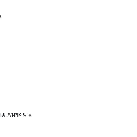
#
이밍, WM게이밍 등