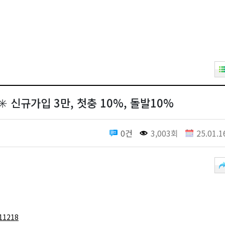
✳️ 신규가입 3만, 첫충 10%, 돌발10%
0건
3,003회
25.01.1
11218