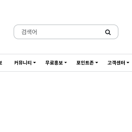
보
커뮤니티
무료홍보
포인트존
고객센터