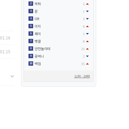
먹튀
2
2
문
3
1
OR
4
3
이지
5
6
페이
6
1
.01.16
벳클
7
8
안전놀이터
8
23
.01.15
꽁머니
9
2
백업
10
35
11위 - 20위