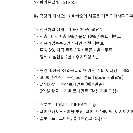
>> 파라존텔레 : STP553
## 극강의 파라오! 그 파라오의 새로운 이름 " 파라존 " #
`~ 신규가입 이벤트 10+3 20+5 50+12
`~ 첫충 10% 매충 5% / 돌발 10% / 콤프 이벤트
`~ 신규가입쿠폰 3만 / 지인 추천 이벤트
`~ 루징 5% 지급 쿠폰 / 감사쿠폰 / 올인쿠폰
`~ 텔레 채널입장 2만 / 후기작성 5천
`~ 연간 총상금 33억원 파라오 계열 슈퍼 토너먼트 개최
`~ 3000만원 상금 주간 토너먼트 (월요일 ~ 일요일)
`~ 1억원 상금 월간 토너먼트 (매월말일)
`~ 3억원 상금 분기별 토너먼트 (각 분기별 진행)
`~ 스포츠 - 10BET, PINNACLE 등
`~ 라이브카지노 - 에볼.루션, 마이크로게이밍, 아시아게
`~ 슬롯 - 프라그마틱, 플레이앤고, CQ9 등