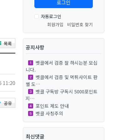
자동로그인
회원가입
비밀번호 찾기
목록
공지사항
벳클에서 검증 잘 하시는분 모십
니다.
벳클에서 검증 및 먹튀사이트 판
6 11:20
별 도…
벳클 구독방 구독시 5000포인트
지…
공유
포인트 제도 안내
벳클 사칭주의
최신댓글