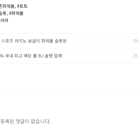
존파워볼, #토토
슬롯, #파워볼
바카라
% 스포츠 카지노 보글이 파워볼 슬롯등
25
% 국내 최고 배당 롤 BJ 솔랭 발매
25
등록된 댓글이 없습니다.