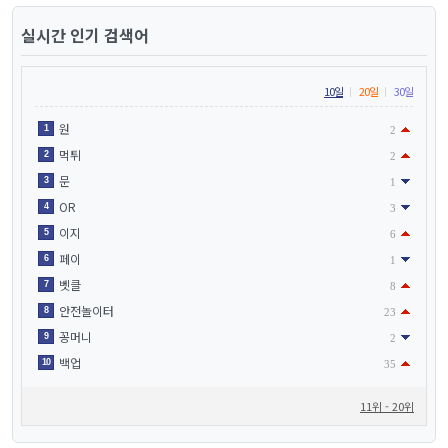
실시간 인기 검색어
10일
20일
30일
원
1
2
먹튀
2
2
문
3
1
OR
4
3
이지
5
6
페이
6
1
벳클
7
8
안전놀이터
8
23
꽁머니
9
2
백업
10
35
11위 - 20위