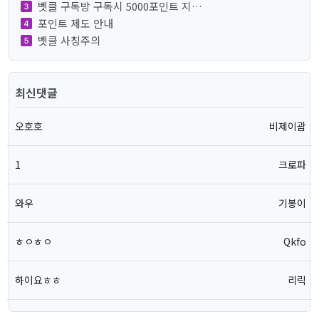
벳클 구독방 구독시 5000포인트 지…
포인트 제도 안내
벳클 사칭주의
최신댓글
오호호
비제이괌
1
크로파
와우
기봉이
ㅎㅇㅎㅇ
Qkfo
하이요ㅎㅎ
리릭