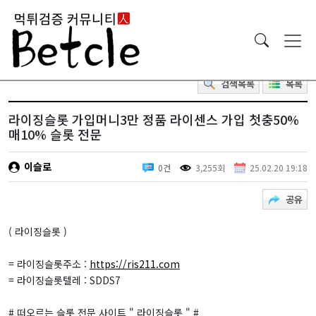
검색목록
목록
라이징슬롯 가입머니3만 정품 라이센스 가입 첫충50%
매10% 슬롯 전문
이슬로
0건
3,255회
25.02.20 19:18
공유
( 라이징슬롯 )
= 라이징슬롯주소 :
https://ris211.com
= 라이징슬롯텔레 : SDDS7
# 떠오르는 슬롯 전문 사이트 " 라이징슬롯 " #