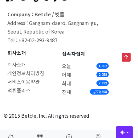
Company : Betcle / 벳클
Address : Gangnam-daero, Gangnam-gu,
Seoul, Republic of Korea
Tel : +82-02-293-9487
회사소개
접속자집계
회사소개
오늘
1,802
개인정보처리방침
어제
2,058
서비스이용약관
최대
7,892
먹튀폴리스
전체
1,770,698
© 2015 Betcle, Inc. All rights reserved.
Toggle