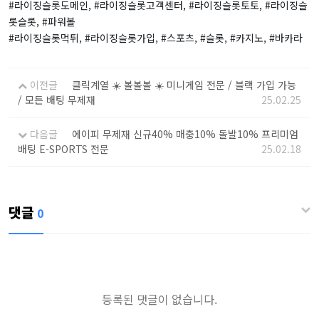
#라이징슬롯도메인, #라이징슬롯고객센터, #라이징슬롯토토, #라이징슬
롯슬롯, #파워볼
#라이징슬롯먹튀, #라이징슬롯가입, #스포츠, #슬롯, #카지노, #바카라
이전글
클릭계열 ☀️ 볼볼볼 ☀️ 미니게임 전문 / 블랙 가입 가능
/ 모든 배팅 무제재
25.02.25
다음글
에이피 무제재 신규40% 매충10% 돌발10% 프리미엄
배팅 E-SPORTS 전문
25.02.18
댓글
0
등록된 댓글이 없습니다.