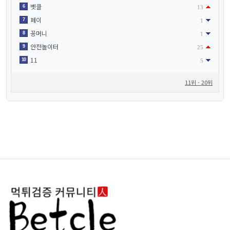
벳클
6
13
페이
7
1
꽁머니
8
1
안전놀이터
9
25
11
10
5
11위 - 20위