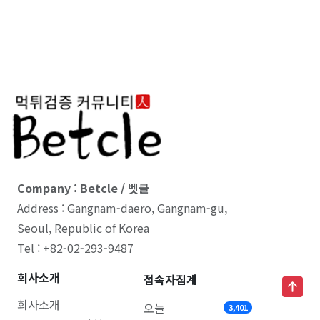
Company : Betcle / 벳클
Address : Gangnam-daero, Gangnam-gu,
Seoul, Republic of Korea
Tel : +82-02-293-9487
회사소개
접속자집계
회사소개
오늘
3,401