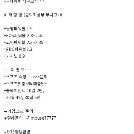
⭐️⭐️파워볼 식구모집 ⭐️⭐️
₩ 태 평 양 (클릭최상부 무사고) ₩
+동행파워볼 1.9
+EOS파워볼 2.3~2.35
+코인파워볼 2.3~2.35
+PBG파워볼2.3
+카지노 0.9
~~~이 벤 트~~~
+스포츠 죽장 ==>>>문의
+스포츠첫충5% 매충5%
+출첵이벤트 10일 2만,
20일 4만, 30일 6만
➡️가입코드: 문의
✈️텔레문의 : @mouse77777
⭐EOS양빵환영