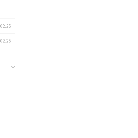
.02.25
.02.25