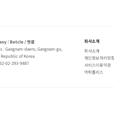
회사소개
ny : Betcle / 벳클
s : Gangnam-daero, Gangnam-gu,
회사소개
 Republic of Korea
개인정보처리방
+82-02-293-9487
서비스이용약관
먹튀폴리스