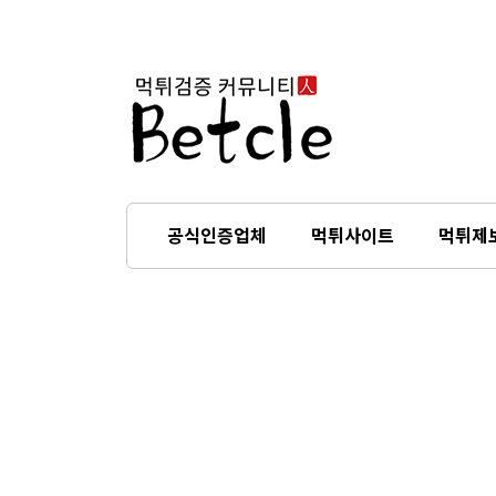
공식인증업체
먹튀사이트
먹튀제