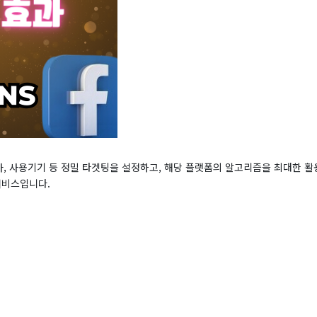
심사, 사용기기 등 정밀 타겟팅을 설정하고, 해당 플랫폼의 알고리즘을 최대한 
서비스입니다.