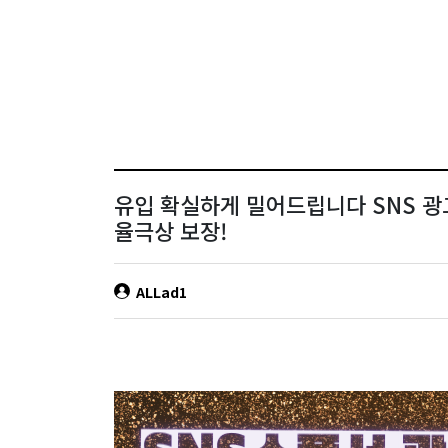
유입 확실하게 밀어드립니다 SNS 광
율극상 보장!
ALLad1