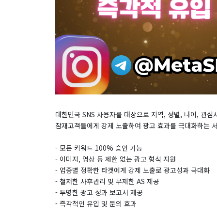
대한민국 SNS 사용자를 대상으로 지역, 성별, 나이, 관
잠재고객들에게 강제 노출하여 광고 효과를 극대화하는 
- 모든 키워드 100% 승인 가능
- 이미지, 영상 등 제한 없는 광고 형식 지원
- 업종별 정확한 타겟에게 강제 노출로 광고성과 극대화
- 철저한 사후관리 및 무제한 AS 제공
- 투명한 광고 성과 보고서 제공
- 즉각적인 유입 및 문의 효과