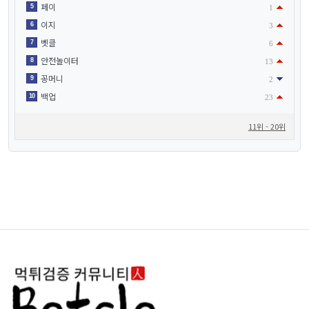
페이
5
1
이지
6
3
벳클
7
6
안전놀이터
8
13
꽁머니
9
2
백업
10
23
11위 - 20위