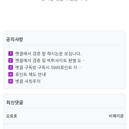
공지사항
벳클에서 검증 잘 하시는분 모십니다.
벳클에서 검증 및 먹튀사이트 판별 도…
벳클 구독방 구독시 5000포인트 지…
포인트 제도 안내
벳클 사칭주의
최신댓글
오호호
비제이괌