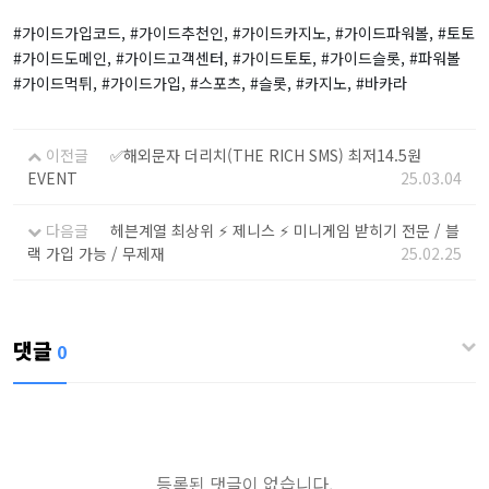
#가이드가입코드, #가이드추천인, #가이드카지노, #가이드파워볼, #토토
#가이드도메인, #가이드고객센터, #가이드토토, #가이드슬롯, #파워볼
#가이드먹튀, #가이드가입, #스포츠, #슬롯, #카지노, #바카라
이전글
✅해외문자 더리치(THE RICH SMS) 최저14.5원
EVENT
25.03.04
다음글
헤븐계열 최상위 ⚡️ 제니스 ⚡️ 미니게임 받히기 전문 / 블
랙 가입 가능 / 무제재
25.02.25
댓글
0
등록된 댓글이 없습니다.