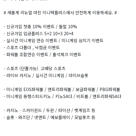
# 새롭게 리뉴얼 마친 이니텍플러스에서 안전하게 이용하세요. #
- 신규가입 첫충 10% 이벤트 / 돌발 10%
- 신규가입 입금플러스 5+2 10+3 20+4
- 실시간 미니게임 연승 이벤트 / 미니게임 삼치기 이벤트
- 스포츠 다폴더 , 낙첨금 이벤트
- 파워볼 조합연승 이벤트 / 출석체크 이벤트
- 스포츠 (단폴가능) 고배당 스포츠
- 라이브 카지노 / 실시간 미니게임 / 라이브슬롯
- 미니게임 EOS파워볼 / 엔트리파워볼 / 보글파워볼 / PBG파워볼
- 미니게임 동행스피드키노 / 키노SA다 / 비트볼 / 엔트리파워SA다
- 카지노 - 스카이윈드 / 두윈 / 타이샨 / 벳게임즈 등
- 슬롯 - 와즈단 / 넷엔트 / 에보플레이 / 모빌롯츠 등