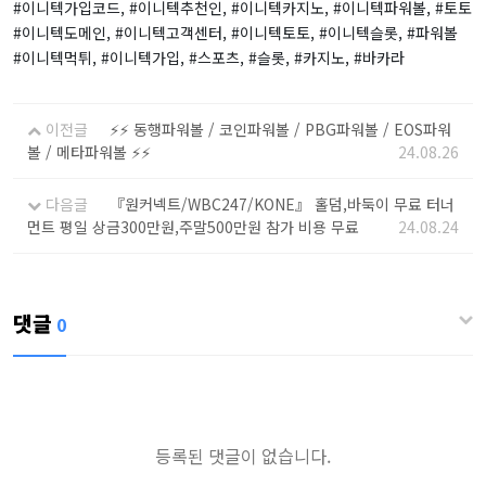
#이니텍가입코드, #이니텍추천인, #이니텍카지노, #이니텍파워볼, #토토
#이니텍도메인, #이니텍고객센터, #이니텍토토, #이니텍슬롯, #파워볼
#이니텍먹튀, #이니텍가입, #스포츠, #슬롯, #카지노, #바카라
이전글
⚡️⚡️ 동행파워볼 / 코인파워볼 / PBG파워볼 / EOS파워
볼 / 메타파워볼 ⚡️⚡️
24.08.26
다음글
『원커넥트/WBC247/KONE』 홀덤,바둑이 무료 터너
먼트 평일 상금300만원,주말500만원 참가 비용 무료
24.08.24
댓글
0
등록된 댓글이 없습니다.