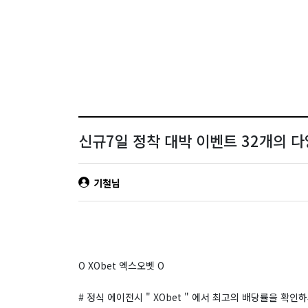
신규7일 정착 대박 이벤트 32개의 다
기철님
O XObet 엑스오벳 O
# 정식 에이전시 " XObet " 에서 최고의 배당률을 확인하