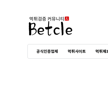
공식인증업체
먹튀사이트
먹튀제