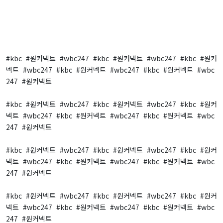
#kbc #원커넥트 #wbc247 #kbc #원커넥트 #wbc247 #kbc #원커
넥트 #wbc247 #kbc #원커넥트 #wbc247 #kbc #원커넥트 #wbc
247 #원커넥트
#kbc #원커넥트 #wbc247 #kbc #원커넥트 #wbc247 #kbc #원커
넥트 #wbc247 #kbc #원커넥트 #wbc247 #kbc #원커넥트 #wbc
247 #원커넥트
#kbc #원커넥트 #wbc247 #kbc #원커넥트 #wbc247 #kbc #원커
넥트 #wbc247 #kbc #원커넥트 #wbc247 #kbc #원커넥트 #wbc
247 #원커넥트​
#kbc #원커넥트 #wbc247 #kbc #원커넥트 #wbc247 #kbc #원커
넥트 #wbc247 #kbc #원커넥트 #wbc247 #kbc #원커넥트 #wbc
247 #원커넥트​