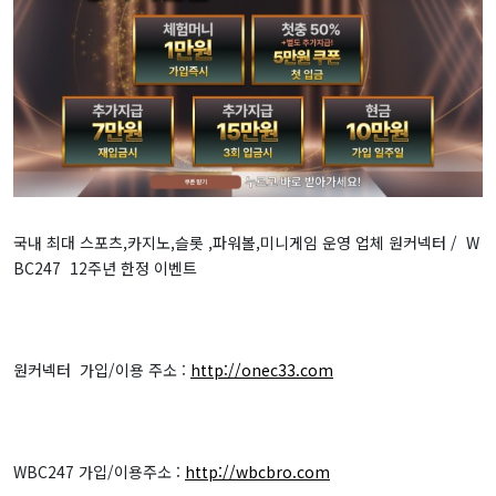
국내 최대 스포츠,카지노,슬롯 ,파워볼,미니게임 운영 업체 원커넥터 / W
BC247 12주년 한정 이벤트
원커넥터 가입/이용 주소 :
http://onec33.com
​​WBC247 가입/이용주소 :
http://wbcbro.com