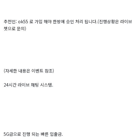
​추천인: ok55 로 가입 해야 한방에 승인 처리 됩니다.(진행상황은 라이브
쳇으로 문의)​
(자세한 내용은 이벤트 참조)
24시간 라이브 채팅 시스템.
5G급으로 진행 되는 빠른 입출금.