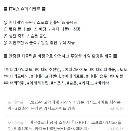
〓 ITALY 슈퍼 이벤트 〓
@ 미니게임 응원 / 스포츠 한폴낙 & 올낙첨
@ 묶음 폴더 보너스 배당 / 슈퍼 다폴더 성공
@ 생일 축하 / 슬롯 올인
@ 지인추천 & 출석 / 일일 충전 누적 지급
〓 안정된 자금력을 바탕으로 안전하고 투명한 게임 환경을 제공 〓
#이태리가입코드, #이태리추천인, #이태리카지노, #이태리파워볼, #토토
#이태리도메인, #이태리고객센터, #이태리토토, #이태리슬롯, #파워볼
#이태리먹튀, #이태리가입, #스포츠, #슬롯, #카지노, #바카라
이전글
2025년 고객에게 가장 인기있는 카지노사이트 최신순
위 - 3월 최신 온라인 카지노사이트 검증
25.03.13
다음글
바르셀로나 공식 스폰서『1XBET』스포츠/카지노/슬
롯 (첫충120%, 카지노190만원+150FS 패키지)
25.03.13