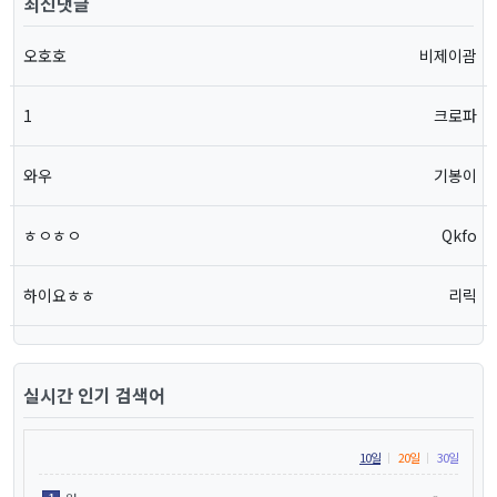
최신댓글
오호호
비제이괌
1
크로파
와우
기봉이
ㅎㅇㅎㅇ
Qkfo
하이요ㅎㅎ
리릭
실시간 인기 검색어
10일
20일
30일