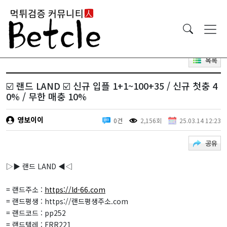
목록
☑️ 랜드 LAND ☑️ 신규 입플 1+1~100+35 / 신규 첫충 4
0% / 무한 매충 10%
영보이이
0건
2,156회
25.03.14 12:23
공유
▷▶ 랜드 LAND ◀◁
= 랜드주소 :
https://ld-66.com
= 랜드평생 : https://랜드평생주소.com
= 랜드코드 : pp252
= 랜드텔레 : FRR221