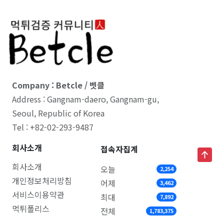
Company : Betcle / 벳클
Address : Gangnam-daero, Gangnam-gu,
Seoul, Republic of Korea
Tel : +82-02-293-9487
회사소개
접속자집계
회사소개
오늘
2,254
개인정보처리방침
어제
3,462
서비스이용약관
최대
7,892
먹튀폴리스
전체
1,783,375