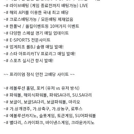
~# 라이브배팅 (게임 종료전까지 배팅가능) LIVE
~# 해외 API를 이용한 국내 최고 배당
~# 크로스배팅가능 / 모든배팅 제재없음
~# 한폴낙 / 올킬이벤트등 10여가지 이벤트
~# 다양한 스페셜 경기 매일 업데이트
~# E-SPORTS 전문사이트
~# 업계최초 롤BJ 솔랭 매일 발매!
~# 스타 아프리카TV 프로리그 매일 발매!
~# 스포츠 실시간 항시 발매!
~~ 프리미엄 정식 안전 고배당 사이트 ~~
~# 레볼루션 홀덤, 포커 (유저 vs 유저 방식)
~# 파워볼, 해외식파워볼, 파워SA다리, SU.SA다리
~# 보글이, 보글SA다리, 보글파워볼, 마리오
~# 가.상개경주, 가.상축구, 가.상농구, 로투스
~# 에볼루션카지노, 슬롯게임, 토큰게임, SU어파워볼
~# 별다리, 스카이파크, 바이낸스게임, 크라운카지노