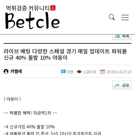
목록
라이브 배팅 다양한 스페셜 경기 매일 업데이트 파워볼
신규 40% 돌발 10% 야옹이
카멜레
0건
2,287회
25.03.14 17:10
공유
( 야옹이 )
~~ 특별한 혜택! 자금력1위 ~~
~# 신규가입 40% 돌발 10%
~# 레볼루션 홀덤 인.증샷, 5+5 10+10 추가포인트 지급